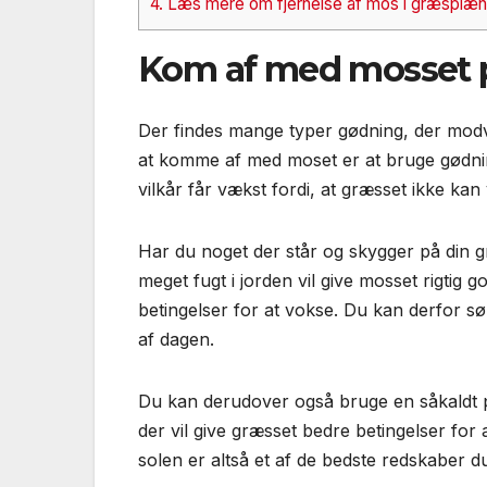
4.
Læs mere om fjernelse af mos i græsplæ
Kom af med mosset 
Der findes mange typer gødning, der modv
at komme af med moset er at bruge gødni
vilkår får vækst fordi, at græsset ikke k
Har du noget der står og skygger på din g
meget fugt i jorden vil give mosset rigtig 
betingelser for at vokse. Du kan derfor sø
af dagen.
Du kan derudover også bruge en såkaldt p
der vil give græsset bedre betingelser fo
solen er altså et af de bedste redskaber d