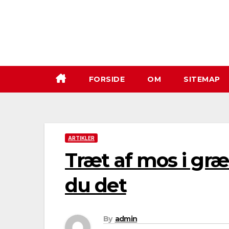
Skip
to
content
FORSIDE
OM
SITEMAP
ARTIKLER
Træt af mos i gr
du det
By
admin