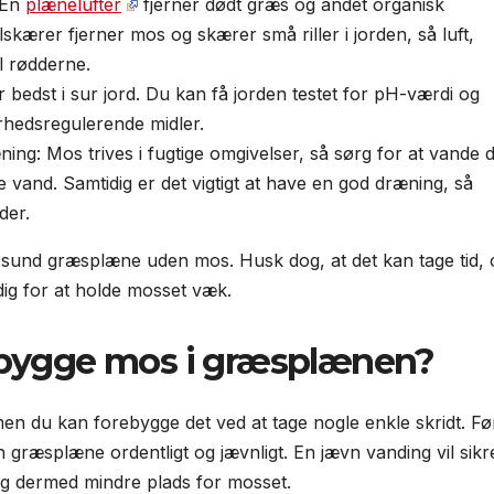
 En
plænelufter
fjerner dødt græs og andet organisk
lskærer fjerner mos og skærer små riller i jorden, så luft,
l rødderne.
bedst i sur jord. Du kan få jorden testet for pH-værdi og
surhedsregulerende midler.
ning: Mos trives i fugtige omgivelser, så sørg for at vande d
vand. Samtidig er det vigtigt at have en god dræning, så
der.
og sund græsplæne uden mos. Husk dog, at det kan tage tid, 
ig for at holde mosset væk.
ebygge mos i græsplænen?
n du kan forebygge det ved at tage nogle enkle skridt. Fø
græsplæne ordentligt og jævnligt. En jævn vanding vil sikr
 og dermed mindre plads for mosset.