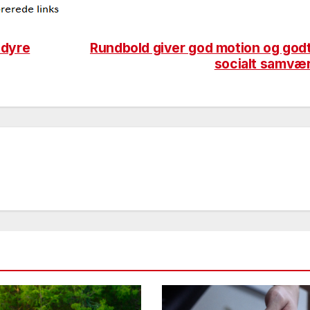
l dyre
Rundbold giver god motion og god
socialt samvæ