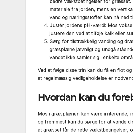
bedre vækstbetingelser for græsset.
materiale fra jorden, mens en vertika
vand og næringsstoffer kan nå ned ti
Justér jordens pH-værdi: Mos vokser 
justere den ved at tilføje kalk eller 
Sørg for tilstrækkelig vanding og dræ
græsplæne jævnligt og undgå stående 
vandet ikke samler sig i enkelte områ
Ved at følge disse trin kan du få en flot 
at regelmæssig vedligeholdelse er nødvend
Hvordan kan du for
Mos i græsplænen kan være irriterende, me
og fremmest kan du sørge for at vande din 
at græsset får de rette vækstbetingelser,