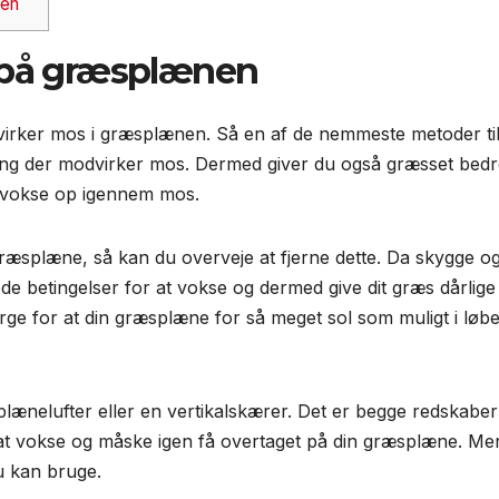
nen
på græsplænen
irker mos i græsplænen. Så en af de nemmeste metoder til
ng der modvirker mos. Dermed giver du også græsset bedr
an vokse op igennem mos.
ræsplæne, så kan du overveje at fjerne dette. Da skygge o
gode betingelser for at vokse og dermed give dit græs dårlige
rge for at din græsplæne for så meget sol som muligt i løbe
lænelufter eller en vertikalskærer. Det er begge redskaber
r at vokse og måske igen få overtaget på din græsplæne. Me
u kan bruge.