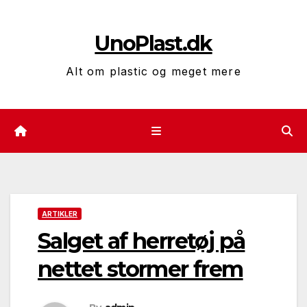
Skip
to
UnoPlast.dk
content
Alt om plastic og meget mere
ARTIKLER
Salget af herretøj på
nettet stormer frem