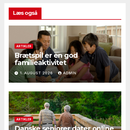
Læs også
ARTIKLER
Brætspil er en god
familieaktivitet
1. AUGUST 2026
ADMIN
ARTIKLER
Danske seniorer dater online