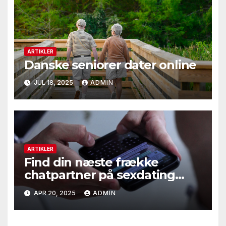
ARTIKLER
Danske seniorer dater online
JUL 18, 2025
ADMIN
ARTIKLER
Find din næste frække
chatpartner på sexdating
siderne
APR 20, 2025
ADMIN